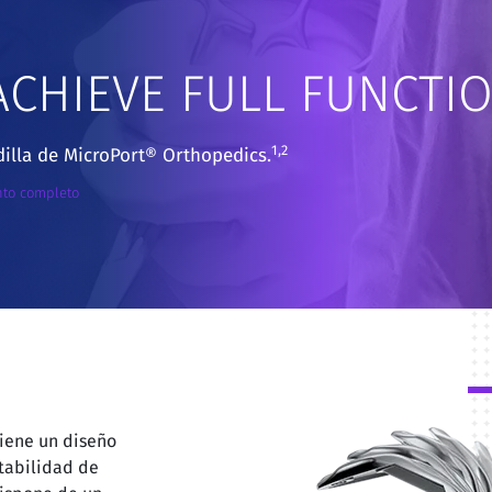
ACHIEVE FULL FUNCTI
1,2
dilla de MicroPort® Orthopedics.
nto completo
tiene un diseño
tabilidad de