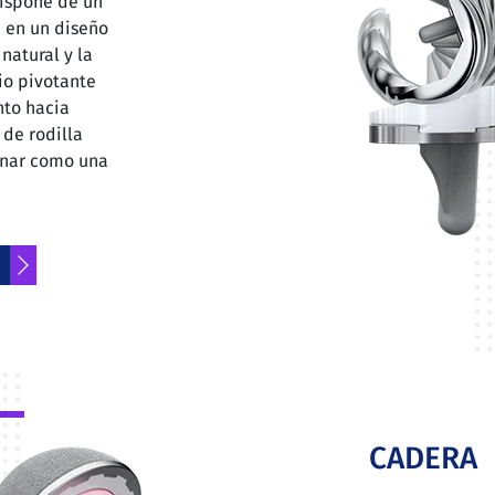
dispone de un
 en un diseño
natural y la
io pivotante
nto hacia
 de rodilla
ionar como una
CADERA