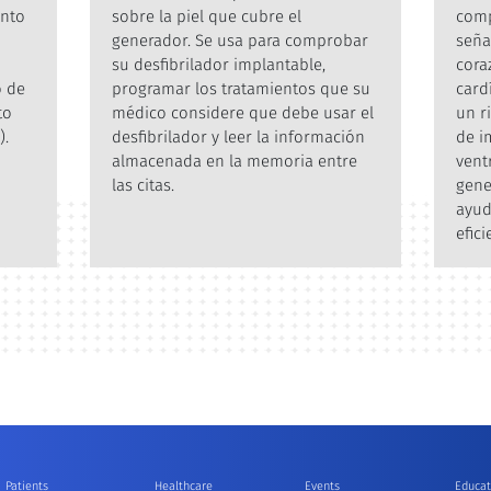
ento
sobre la piel que cubre el
comp
generador. Se usa para comprobar
seña
su desfibrilador implantable,
cora
o de
programar los tratamientos que su
card
to
médico considere que debe usar el
un r
).
desfibrilador y leer la información
de i
almacenada en la memoria entre
vent
las citas.
gene
ayud
efici
Patients
Healthcare
Events
Educat