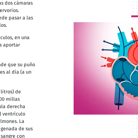
Las dos cámaras
ervorios.
ede pasar a las
los.
ículos, en una
a aportar
ande que su puño
es al día (a un
litros) de
00 millas
cula derecha
l ventrículo
lmones. La
xigenada de sus
 sangre con