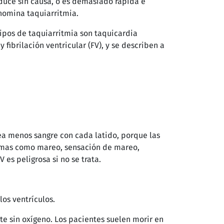
duce sin causa, o es demasiado rápida e
enomina taquiarritmia.
tipos de taquiarritmia son taquicardia
 y fibrilación ventricular (FV), y se describen a
ea menos sangre con cada latido, porque las
ntomas como mareo, sensación de mareo,
es peligrosa si no se trata.
los ventrículos.
e sin oxígeno. Los pacientes suelen morir en